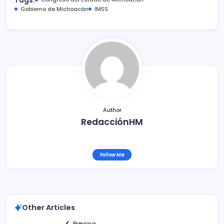
Tags:
e
er
l
p
Gobierno de Michoacán
IMSS
b
ar
o
tir
o
k
Author
RedacciónHM
Follow Me
Other Articles
Previous