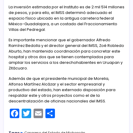
La inversión estimada por el Instituto es de 2 mil 514 millones
de pesos, y para ello, el IMSS determinó adecuado el
espacio físico ubicado en la antigua carretera federal
México-Guadalajara, a un costado del Fraccionamiento
Villas del Pedregal.
Es importante mencionar que el gobernador Alfredo
Ramírez Bedolla y el director general del IMSS, Zoé Robledo
Aburto, han mantenido coordinación para concretar este
hospital y otros dos que se tienen contemplados para
ampliar los servicios a los derechohabientes en Uruapan y
Zitácuaro.
Además de que el presidente municipal de Morelia,
Alfonso Martínez Alcázar y el sector empresarial y
productivo del estado, han externado disposición para
respaldar este y otros proyectos como el de la
descentralización de oficinas nacionales del IMSS.
F
T
E
C
a
w
m
o
c
itt
ai
m
Congreso del Estado de Michoacán