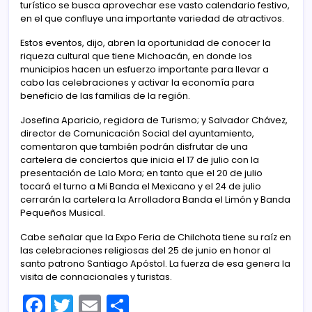
turístico se busca aprovechar ese vasto calendario festivo,
en el que confluye una importante variedad de atractivos.
Estos eventos, dijo, abren la oportunidad de conocer la
riqueza cultural que tiene Michoacán, en donde los
municipios hacen un esfuerzo importante para llevar a
cabo las celebraciones y activar la economía para
beneficio de las familias de la región.
Josefina Aparicio, regidora de Turismo; y Salvador Chávez,
director de Comunicación Social del ayuntamiento,
comentaron que también podrán disfrutar de una
cartelera de conciertos que inicia el 17 de julio con la
presentación de Lalo Mora; en tanto que el 20 de julio
tocará el turno a Mi Banda el Mexicano y el 24 de julio
cerrarán la cartelera la Arrolladora Banda el Limón y Banda
Pequeños Musical.
Cabe señalar que la Expo Feria de Chilchota tiene su raíz en
las celebraciones religiosas del 25 de junio en honor al
santo patrono Santiago Apóstol. La fuerza de esa genera la
visita de connacionales y turistas.
F
T
E
C