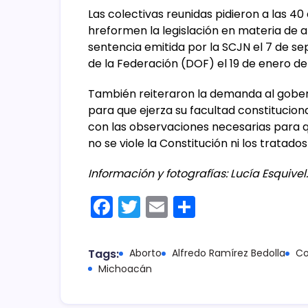
Las colectivas reunidas pidieron a las 4
hreformen la legislación en materia de ab
sentencia emitida por la SCJN el 7 de sep
de la Federación (DOF) el 19 de enero de
También reiteraron la demanda al gober
para que ejerza su facultad constituciona
con las observaciones necesarias para q
no se viole la Constitución ni los tratad
Información y fotografías: Lucía Esquivel.
F
T
E
C
a
w
m
o
c
itt
ai
m
Tags:
Aborto
Alfredo Ramírez Bedolla
Co
e
er
l
p
Michoacán
b
ar