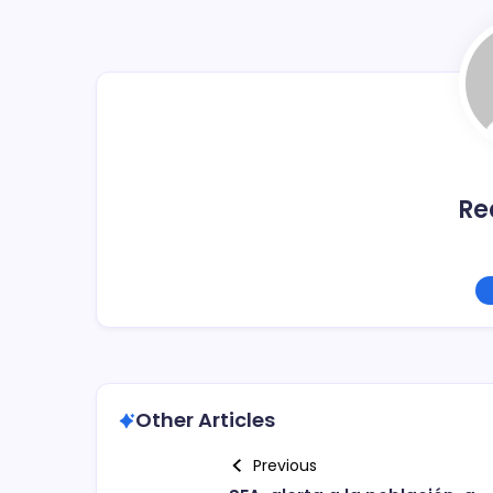
o
tir
o
k
Re
Other Articles
Previous