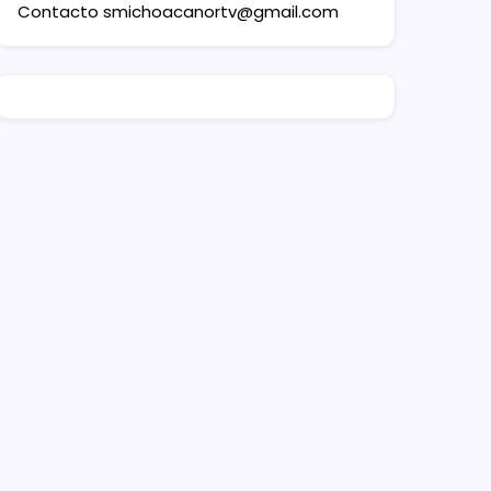
Contacto
smichoacanortv@gmail.com