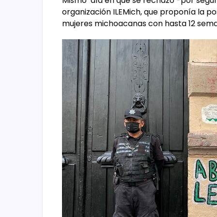
Mismo día en que se rechazó -por segund
organización ILEMich, que proponía la pos
mujeres michoacanas con hasta 12 sema