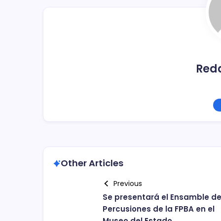
o
k
Red
Other Articles
Previous
Se presentará el Ensamble d
Percusiones de la FPBA en el
Museo del Estado