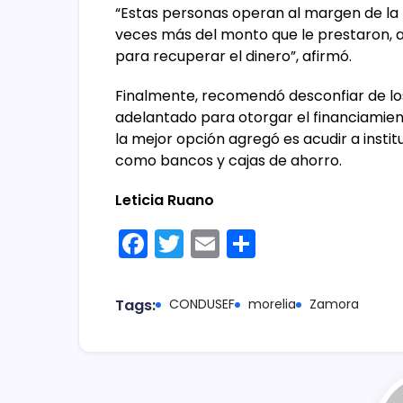
“Estas personas operan al margen de la 
veces más del monto que le prestaron, 
para recuperar el dinero”, afirmó.
Finalmente, recomendó desconfiar de los
adelantado para otorgar el financiamiento
la mejor opción agregó es acudir a instit
como bancos y cajas de ahorro.
Leticia Ruano
F
T
E
C
a
w
m
o
c
itt
ai
m
Tags:
CONDUSEF
morelia
Zamora
e
er
l
p
b
ar
o
tir