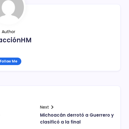
Author
acciónHM
Follow Me
Next
e
Michoacán derrotó a Guerrero y
clasificó a la final