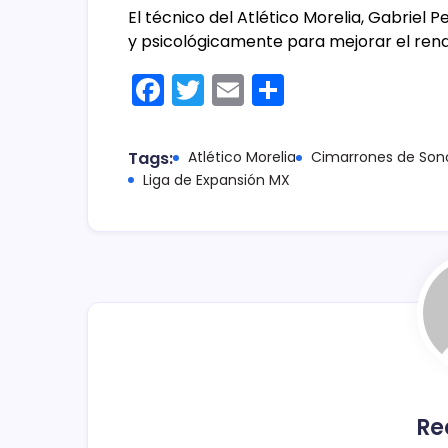
El técnico del Atlético Morelia, Gabriel 
y psicológicamente para mejorar el rend
F
T
E
C
a
w
m
o
c
itt
ai
m
Tags:
Atlético Morelia
Cimarrones de Son
e
er
l
p
Liga de Expansión MX
b
ar
o
tir
o
k
Re