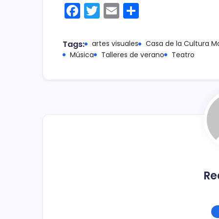
F
T
E
C
a
w
m
o
c
itt
ai
m
Tags:
artes visuales
Casa de la Cultura Mo
e
er
l
p
Música
Talleres de verano
Teatro
b
ar
o
tir
o
k
Re