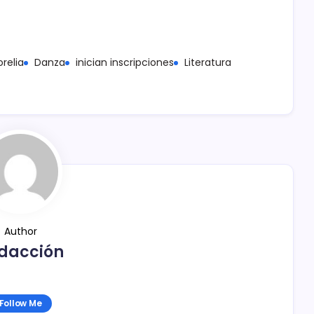
relia
Danza
inician inscripciones
Literatura
Author
dacción
Follow Me