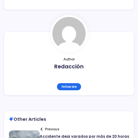
e
er
l
p
b
ar
o
tir
o
k
Author
Redacción
Follow Me
Other Articles
Previous
Accidente deja varados por más de 20 horas