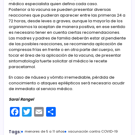
médico especialista quien defina cada caso.
Posterior a la vacuna se pueden presentar diversas
reacciones que pudieran aparecer entre las primeras 24 a
72 horas, desde leves a graves; aunque la mayoría de los
organismos la aceptan de manera positiva, en ese sentido
es necesario tener en cuenta ciertas recomendaciones.
Las madres y padres de familia deberán estar al pendiente
de las posibles reacciones, se recomienda aplicación de
compresas frías en frente o en otra parte del cuerpo, sin
tocar el área de la aplicación de la vacuna, de presentar
sintomatología fuerte solicitar al médico le recete
paracetamol.
En caso de náusea y vómito irremediable, pérdida de
conocimiento o ataques epilépticos será necesario acudir
de inmediato al servicio médico.
Saraí Rangel
F
T
E
C
a
w
m
o
c
itt
ai
m
Tags:
menores de 5 a 11 años
vacunación contra COVID-19