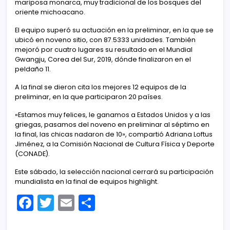
mariposa monarca, muy tradicional de los bosques del
oriente michoacano.
El equipo superó su actuación en la preliminar, en la que se
ubicó en noveno sitio, con 87.5333 unidades. También
mejoró por cuatro lugares su resultado en el Mundial
Gwangju, Corea del Sur, 2019, dónde finalizaron en el
peldaño 11.
A la final se dieron cita los mejores 12 equipos de la
preliminar, en la que participaron 20 países.
«Estamos muy felices, le ganamos a Estados Unidos y a las
griegas, pasamos del noveno en preliminar al séptimo en
la final, las chicas nadaron de 10», compartió Adriana Loftus
Jiménez, a la Comisión Nacional de Cultura Física y Deporte
(CONADE).
Este sábado, la selección nacional cerrará su participación
mundialista en la final de equipos highlight.
F
T
E
C
a
w
m
o