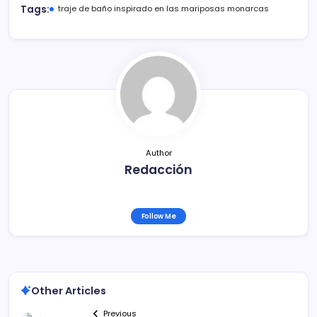
c
itt
ai
m
Tags:
traje de baño inspirado en las mariposas monarcas
e
er
l
p
b
ar
o
tir
o
k
Author
Redacción
Follow Me
Other Articles
Previous