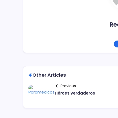
k
Re
Other Articles
Previous
Héroes verdaderos