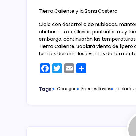
Tierra Caliente y la Zona Costera
Cielo con desarrollo de nublados, manten
chubascos con lluvias puntuales muy fue
embargo, continuarán las temperaturas 
Tierra Caliente. Soplará viento de liger
fuertes durante los eventos de tormenta
F
T
E
C
a
w
m
o
c
itt
ai
m
Tags:
Conagua
Fuertes lluvias
soplará v
e
er
l
p
b
ar
o
tir
o