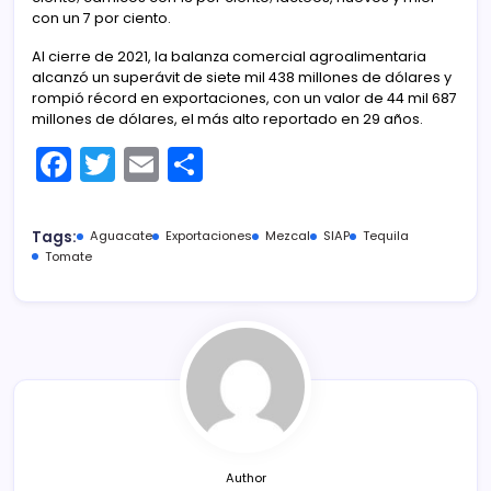
con un 7 por ciento.
Al cierre de 2021, la balanza comercial agroalimentaria
alcanzó un superávit de siete mil 438 millones de dólares y
rompió récord en exportaciones, con un valor de 44 mil 687
millones de dólares, el más alto reportado en 29 años.
F
T
E
C
a
w
m
o
c
itt
ai
m
Tags:
Aguacate
Exportaciones
Mezcal
SIAP
Tequila
e
er
l
p
Tomate
b
ar
o
tir
o
k
Author