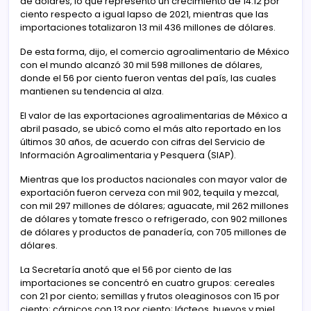
de dólares, lo que representó un crecimiento de 14.12 por
ciento respecto a igual lapso de 2021, mientras que las
importaciones totalizaron 13 mil 436 millones de dólares.
De esta forma, dijo, el comercio agroalimentario de México
con el mundo alcanzó 30 mil 598 millones de dólares,
donde el 56 por ciento fueron ventas del país, las cuales
mantienen su tendencia al alza.
El valor de las exportaciones agroalimentarias de México a
abril pasado, se ubicó como el más alto reportado en los
últimos 30 años, de acuerdo con cifras del Servicio de
Información Agroalimentaria y Pesquera (SIAP).
Mientras que los productos nacionales con mayor valor de
exportación fueron cerveza con mil 902, tequila y mezcal,
con mil 297 millones de dólares; aguacate, mil 262 millones
de dólares y tomate fresco o refrigerado, con 902 millones
de dólares y productos de panadería, con 705 millones de
dólares.
La Secretaría anotó que el 56 por ciento de las
importaciones se concentró en cuatro grupos: cereales
con 21 por ciento; semillas y frutos oleaginosos con 15 por
ciento; cárnicos con 13 por ciento; lácteos, huevos y miel