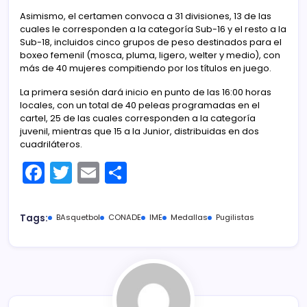
Asimismo, el certamen convoca a 31 divisiones, 13 de las
cuales le corresponden a la categoría Sub-16 y el resto a la
Sub-18, incluidos cinco grupos de peso destinados para el
boxeo femenil (mosca, pluma, ligero, welter y medio), con
más de 40 mujeres compitiendo por los títulos en juego.
La primera sesión dará inicio en punto de las 16:00 horas
locales, con un total de 40 peleas programadas en el
cartel, 25 de las cuales corresponden a la categoría
juvenil, mientras que 15 a la Junior, distribuidas en dos
cuadriláteros.
F
T
E
C
a
w
m
o
c
itt
ai
m
Tags:
BAsquetbol
CONADE
IME
Medallas
Pugilistas
e
er
l
p
b
ar
o
tir
o