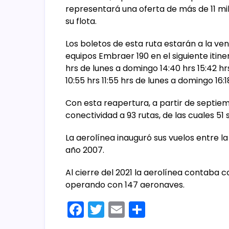
representará una oferta de más de 11 mi
su flota.
Los boletos de esta ruta estarán a la ven
equipos Embraer 190 en el siguiente itiner
hrs de lunes a domingo 14:40 hrs 15:42 h
10:55 hrs 11:55 hrs de lunes a domingo 16:
Con esta reapertura, a partir de septi
conectividad a 93 rutas, de las cuales 51
La aerolínea inauguró sus vuelos entre la
año 2007.
Al cierre del 2021 la aerolínea contaba c
operando con 147 aeronaves.
F
T
E
C
a
w
m
o