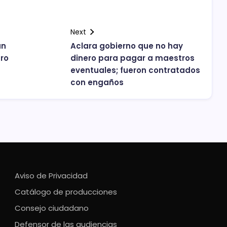
Next
an
Aclara gobierno que no hay
uro
dinero para pagar a maestros
eventuales; fueron contratados
con engaños
Aviso de Privacidad
Catálogo de producciones
Consejo ciudadano
Defensor de las audiencias