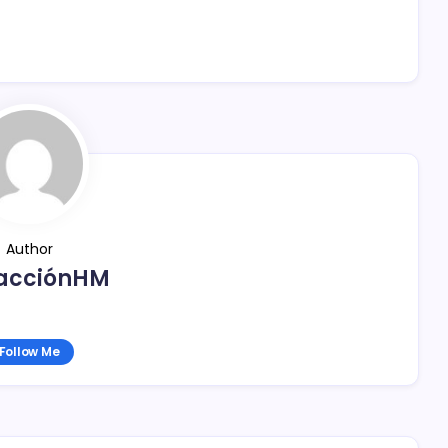
Author
acciónHM
Follow Me