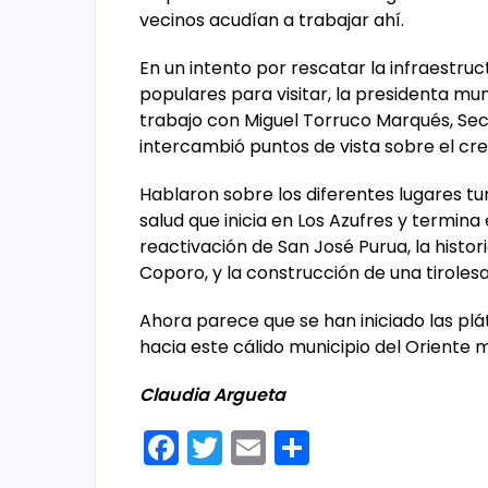
vecinos acudían a trabajar ahí.
En un intento por rescatar la infraestruc
populares para visitar, la presidenta m
trabajo con Miguel Torruco Marqués, Sec
intercambió puntos de vista sobre el crec
Hablaron sobre los diferentes lugares tu
salud que inicia en Los Azufres y termin
reactivación de San José Purua, la histo
Coporo, y la construcción de una tiroles
Ahora parece que se han iniciado las plá
hacia este cálido municipio del Oriente
Claudia Argueta
F
T
E
C
a
w
m
o