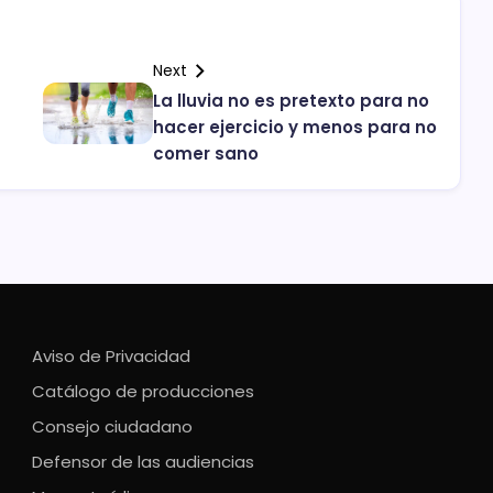
Next
La lluvia no es pretexto para no
a
hacer ejercicio y menos para no
comer sano
Aviso de Privacidad
Catálogo de producciones
Consejo ciudadano
Defensor de las audiencias