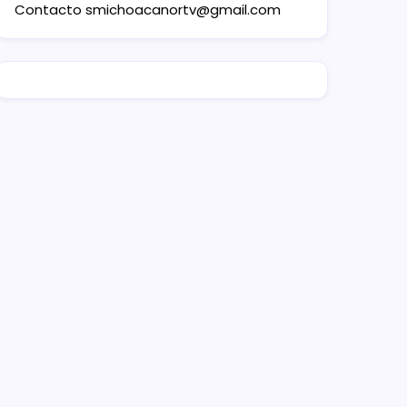
Contacto
smichoacanortv@gmail.com