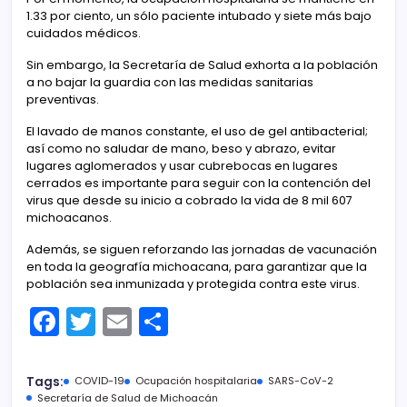
1.33 por ciento, un sólo paciente intubado y siete más bajo
cuidados médicos.
Sin embargo, la Secretaría de Salud exhorta a la población
a no bajar la guardia con las medidas sanitarias
preventivas.
El lavado de manos constante, el uso de gel antibacterial;
así como no saludar de mano, beso y abrazo, evitar
lugares aglomerados y usar cubrebocas en lugares
cerrados es importante para seguir con la contención del
virus que desde su inicio a cobrado la vida de 8 mil 607
michoacanos.
Además, se siguen reforzando las jornadas de vacunación
en toda la geografía michoacana, para garantizar que la
población sea inmunizada y protegida contra este virus.
F
T
E
C
a
w
m
o
c
itt
ai
m
Tags:
COVID-19
Ocupación hospitalaria
SARS-CoV-2
Secretaría de Salud de Michoacán