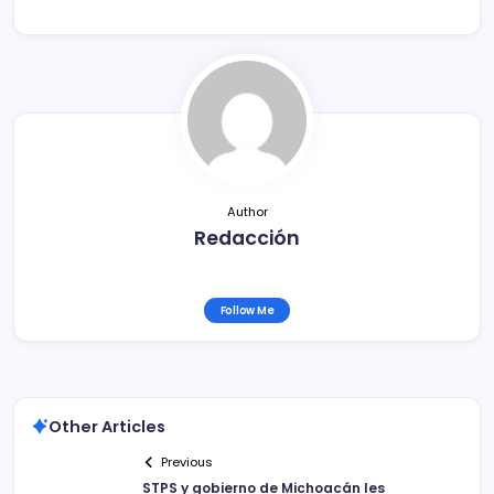
e
er
l
p
b
ar
o
tir
o
k
Author
Redacción
Follow Me
Other Articles
Previous
STPS y gobierno de Michoacán les