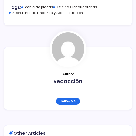
c
itt
ai
m
Tags:
canje de placas
Oficinas recaudatorias
e
er
l
p
Secretaría de Finanzas y Administración
b
ar
o
tir
o
k
Author
Redacción
Follow Me
Other Articles