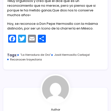
«Muy orgullosos y creo que el dice que es un
reconocimiento que no merece, pero yo pienso que si
porque le ha metido ganas;Que dios nos lo conserve
muchos años»
Hoy, se reconoce a Don Pepe Hermosillo con la máxima
distinción, por ser un ícono de la charrería en México.
F
T
E
C
a
w
m
o
c
itt
ai
m
Tags:
“La Herradura de Oro”.
José Hermosillo Carbajal
e
er
l
p
Reconocen trayectoria
b
ar
o
tir
o
k
Author