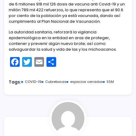
de 6 millones 918 mil 126 dosis de vacuna anti Covid-19 y un
millón 789 mil 422 refuerzos, lo que representa que el 90.6
por ciento de la población ya está vacunada, dando así
cumplimiento al Plan Nacional de Vacunación.
La autoridad sanitaria, reforzará la vigilancia
epidemiológica en la entidad en aras de proteger,
contener y prevenir algún nuevo brote; así como
salvaguardar la salud y vida de las y los michoacanos.
F
T
E
C
a
w
m
o
c
itt
ai
m
Tags:
COVID-19
Cubrebocas
espacios cerrados
SSM
e
er
l
p
b
ar
o
tir
o
k