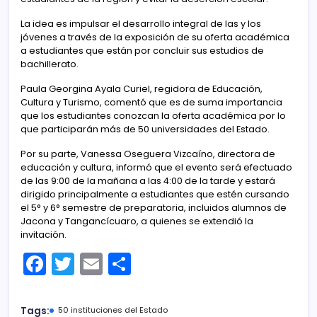
La idea es impulsar el desarrollo integral de las y los
jóvenes a través de la exposición de su oferta académica
a estudiantes que están por concluir sus estudios de
bachillerato.
Paula Georgina Ayala Curiel, regidora de Educación,
Cultura y Turismo, comentó que es de suma importancia
que los estudiantes conozcan la oferta académica por lo
que participarán más de 50 universidades del Estado.
Por su parte, Vanessa Oseguera Vizcaíno, directora de
educación y cultura, informó que el evento será efectuado
de las 9:00 de la mañana a las 4:00 de la tarde y estará
dirigido principalmente a estudiantes que estén cursando
el 5° y 6° semestre de preparatoria, incluidos alumnos de
Jacona y Tangancícuaro, a quienes se extendió la
invitación.
F
T
E
C
a
w
m
o
c
itt
ai
m
Tags:
50 instituciones del Estado