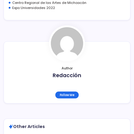
e
er
l
p
Centro Regional de las Artes de Michoacán
Expo Universidades 2022
b
ar
o
tir
o
k
Author
Redacción
Follow Me
Other Articles