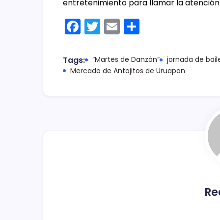
entretenimiento para llamar la atención 
F
T
E
C
a
w
m
o
c
itt
ai
m
Tags:
“Martes de Danzón”
jornada de bail
e
er
l
p
Mercado de Antojitos de Uruapan
b
ar
o
tir
o
k
Re