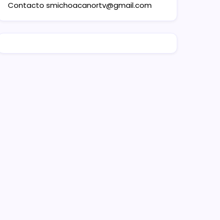
Contacto
smichoacanortv@gmail.com