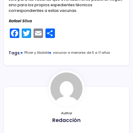
sino para los propios expedientes técnicos
correspondientes a estas vacunas.
Rafael Silva
F
T
E
C
a
w
m
o
c
itt
ai
m
Tags:
Pfizer y Abdalá
vacunar a menores de 5 a 11 años
e
er
l
p
b
ar
o
tir
o
k
Author
Redacción