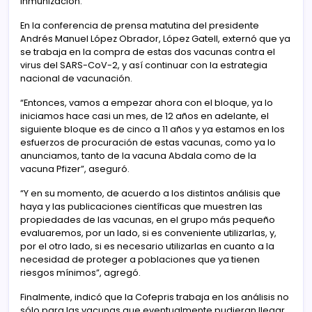
inmunización.
En la conferencia de prensa matutina del presidente
Andrés Manuel López Obrador, López Gatell, externó que ya
se trabaja en la compra de estas dos vacunas contra el
virus del SARS-CoV-2, y así continuar con la estrategia
nacional de vacunación.
“Entonces, vamos a empezar ahora con el bloque, ya lo
iniciamos hace casi un mes, de 12 años en adelante, el
siguiente bloque es de cinco a 11 años y ya estamos en los
esfuerzos de procuración de estas vacunas, como ya lo
anunciamos, tanto de la vacuna Abdala como de la
vacuna Pfizer”, aseguró.
“Y en su momento, de acuerdo a los distintos análisis que
haya y las publicaciones científicas que muestren las
propiedades de las vacunas, en el grupo más pequeño
evaluaremos, por un lado, si es conveniente utilizarlas, y,
por el otro lado, si es necesario utilizarlas en cuanto a la
necesidad de proteger a poblaciones que ya tienen
riesgos mínimos”, agregó.
Finalmente, indicó que la Cofepris trabaja en los análisis no
sólo para las vacunas que eventualmente pudieran llegar,