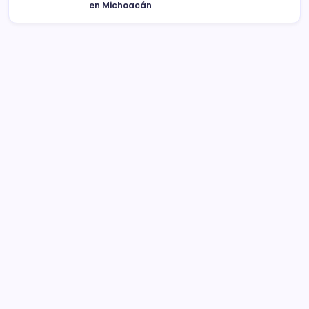
en Michoacán
Sistema Michoacano de Radio y Televisión
José Rosas Moreno #200
Colonia Vista Bella
CP 58090, Morelia, México
Teléfono (01) 4431136900
Contacto
smichoacanortv@gmail.com