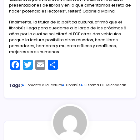
presentaciones de libros y en la que cimentamos el reto de
hacer potenciales lectores”, reiteró Gabriela Molina.
Finalmente, la titular de la política cultural, afirmó que el
librobús llega para quedarse a lo largo de los próximos 6
años por lo cual se solicitará al FCE otros dos vehículos
porque la lectura posibilita otros mundos, hace libres
pensadores, hombres y mujeres críticos y analíticos,
mejores seres humanos.
F
T
E
C
a
w
m
o
c
itt
ai
m
Tags:
Fomento a la lectura
Librobús
Sistema DIF Michoacán
e
er
l
p
b
ar
o
tir
o
k