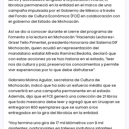
librobús permaneció en la entidad en el marco de una
campaña impulsada por el Gobierno de México a través
del Fondo de Cultura Económica (FCE) en colaboración con
el gobierno del Estado de Michoacán.
Así se dio a conocer durante el cierre del programa de
Fomento a la lectura en Michoacán “Haciendo Lectores».
Grisel Tello Pimentel, presidenta Honoraria del Sistema DIF
Michoacán, quien acudió en representación del
mandatario estatal Alfredo Ramírez Bedolla, declaró que
con estas acciones ya se hizo historia en el estado, “leer
nos da cultura y paz, preserva los conocimientos y permite
vivir experiencias por lo que debe disfrutarse”.
Gabriela Molina Aguilar, secretaria de Cultura de
Michoacán, indicó que ha sido un esfuerzo inédito que se
convertirá en una campaña permanente en el estado.
Además, dijo que el FCE generó una colección de 21 libros
que todo mexicano debe leer y agregó que en Uruapan se
entregaron 800 ejemplares que se suman a los
entregados en la gira del librobús en la entidad.
“Hoy termina una gira de 17 mil kilómetros con 9 mil
asistentes, participantes en talleres matutinos infantiles,