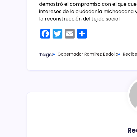
demostró el compromiso con el que cuenta
intereses de la ciudadanía michoacana y
la reconstrucción del tejido social.
F
T
E
C
a
w
m
o
c
itt
ai
m
Tags:
Gobernador Ramírez Bedolla
Recib
e
er
l
p
b
ar
o
tir
o
k
Re