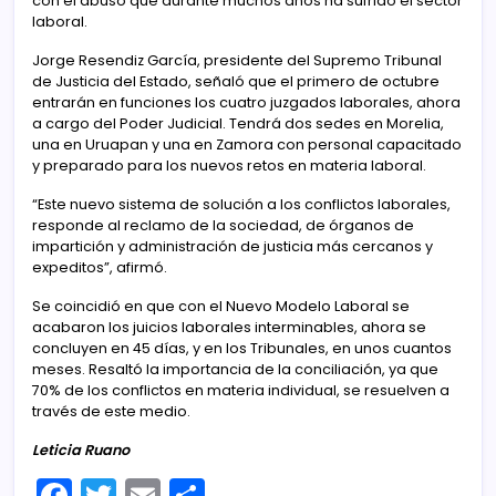
con el abuso que durante muchos años ha sufrido el sector
laboral.
Jorge Resendiz García, presidente del Supremo Tribunal
de Justicia del Estado, señaló que el primero de octubre
entrarán en funciones los cuatro juzgados laborales, ahora
a cargo del Poder Judicial. Tendrá dos sedes en Morelia,
una en Uruapan y una en Zamora con personal capacitado
y preparado para los nuevos retos en materia laboral.
“Este nuevo sistema de solución a los conflictos laborales,
responde al reclamo de la sociedad, de órganos de
impartición y administración de justicia más cercanos y
expeditos”, afirmó.
Se coincidió en que con el Nuevo Modelo Laboral se
acabaron los juicios laborales interminables, ahora se
concluyen en 45 días, y en los Tribunales, en unos cuantos
meses. Resaltó la importancia de la conciliación, ya que
70% de los conflictos en materia individual, se resuelven a
través de este medio.
Leticia Ruano
F
T
E
C