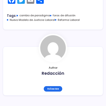
a
w
m
o
c
itt
ai
m
Tags:
cambio de paradigma
foros de difusión
e
er
l
p
Nuevo Modelo de Justicia Laboral
Reforma Laboral
b
ar
o
tir
o
k
Author
Redacción
Follow Me