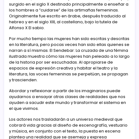
surgido en el siglo X destinado principalmente a enseñar a
los hombres a “cuidarse” de las artimañas femeninas.
Originalmente fue escrito en árabe, después traducido al
hebreo y en el siglo XIII, al castellano, bajo la tutela de
Alfonso X El sabio.
Por mucho tiempo las mujeres han sido escritas y descritas
en la literatura, pero pocas veces han sido ellas quienes se
narran a sí mismas. El Sendebar: La cruzada de una fémina
ilustrada muestra cómo las mujeres han peleado a lo largo
de la historia por ser escuchadas. Al apropiarse de
espacios de expresión creativa y habitar el teatro y la
literatura, las voces femeninas se perpetúan, se propagan
y trascienden.
Abordar y reflexionar a partir de los imaginarios puede
ayudarnos a ensayar otras clases de realidades que nos
ayuden a sacudir este mundo y transformar el sistema en
el que vivimos.
Los actores nos trasladarán a un universo medieval que
cobrará vida gracias al diseño de escenografía, vestuario
y música, en conjunto con el texto, la puesta en escena
plantea una realidad que se asemeja y expresa