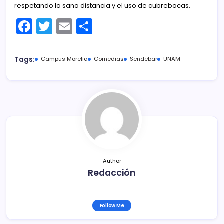
respetando la sana distancia y el uso de cubrebocas.
F
T
E
C
a
w
m
o
c
itt
ai
m
Tags:
Campus Morelia
Comedias
Sendebar
UNAM
e
er
l
p
b
ar
o
tir
o
k
Author
Redacción
Follow Me