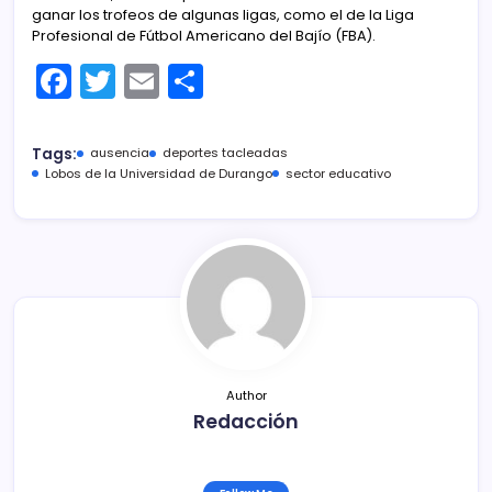
ganar los trofeos de algunas ligas, como el de la Liga
Profesional de Fútbol Americano del Bajío (FBA).
F
T
E
C
a
w
m
o
c
itt
ai
m
Tags:
ausencia
deportes tacleadas
e
er
l
p
Lobos de la Universidad de Durango
sector educativo
b
ar
o
tir
o
k
Author
Redacción