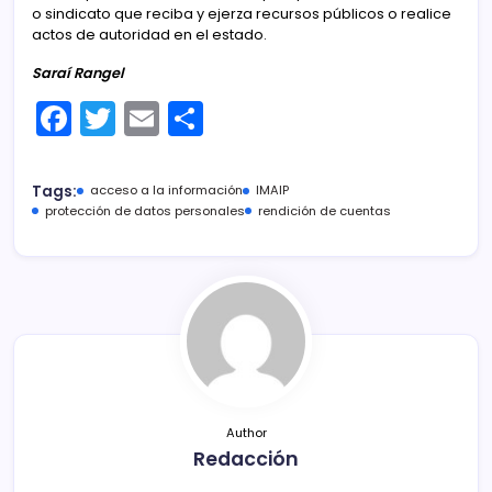
o sindicato que reciba y ejerza recursos públicos o realice
actos de autoridad en el estado.
Saraí Rangel
F
T
E
C
a
w
m
o
c
itt
ai
m
Tags:
acceso a la información
IMAIP
e
er
l
p
protección de datos personales
rendición de cuentas
b
ar
o
tir
o
k
Author
Redacción