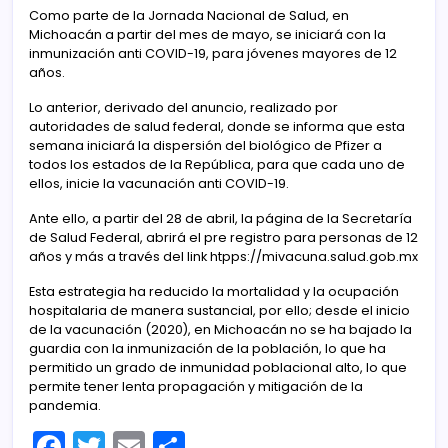
Como parte de la Jornada Nacional de Salud, en
Michoacán a partir del mes de mayo, se iniciará con la
inmunización anti COVID-19, para jóvenes mayores de 12
años.
Lo anterior, derivado del anuncio, realizado por
autoridades de salud federal, donde se informa que esta
semana iniciará la dispersión del biológico de Pfizer a
todos los estados de la República, para que cada uno de
ellos, inicie la vacunación anti COVID-19.
Ante ello, a partir del 28 de abril, la página de la Secretaría
de Salud Federal, abrirá el pre registro para personas de 12
años y más a través del link htpps://mivacuna.salud.gob.mx
Esta estrategia ha reducido la mortalidad y la ocupación
hospitalaria de manera sustancial, por ello; desde el inicio
de la vacunación (2020), en Michoacán no se ha bajado la
guardia con la inmunización de la población, lo que ha
permitido un grado de inmunidad poblacional alto, lo que
permite tener lenta propagación y mitigación de la
pandemia.
F
T
E
C