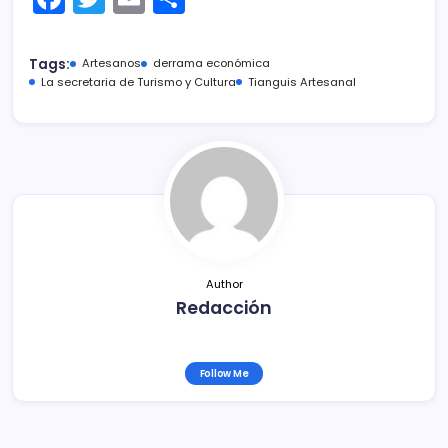
a
w
m
o
c
itt
ai
m
Tags:
Artesanos
derrama económica
e
er
l
p
La secretaria de Turismo y Cultura
Tianguis Artesanal
b
ar
o
tir
o
k
Author
Redacción
Follow Me