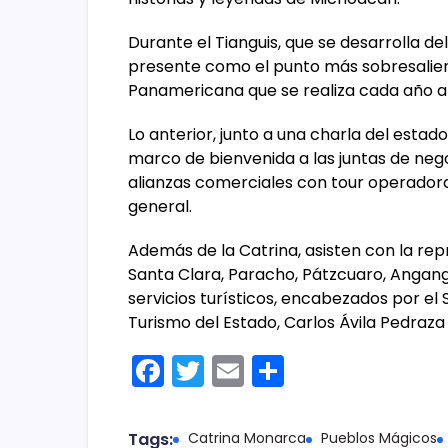
Durante el Tianguis, que se desarrolla del
presente como el punto más sobresalien
Panamericana que se realiza cada año ab
Lo anterior, junto a una charla del estad
marco de bienvenida a las juntas de neg
alianzas comerciales con tour operador
general.
Además de la Catrina, asisten con la re
Santa Clara, Paracho, Pátzcuaro, Angan
servicios turísticos, encabezados por el
Turismo del Estado, Carlos Ávila Pedraza
F
T
E
C
a
w
m
o
c
itt
ai
m
Tags:
Catrina Monarca
Pueblos Mágicos