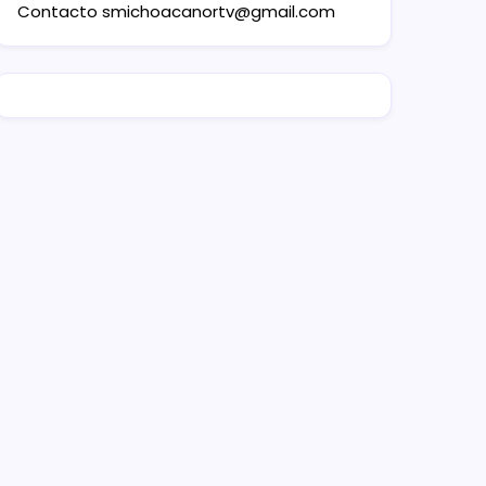
Contacto
smichoacanortv@gmail.com