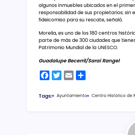
algunos inmuebles ubicados en el primer
responsabilidad de sus propietarios; sin
fideicomiso para su rescate, señaló.
Morelia, es uno de los 180 centros hist
parte de más de 300 ciudades que tienen en
Patrimonio Mundial de la UNESCO.
Guadalupe Becerril/Saraí Rangel
F
T
E
C
a
w
m
o
c
itt
ai
m
Tags:
Ayuntamiento
Centro Histórico de 
e
er
l
p
b
ar
o
tir
o