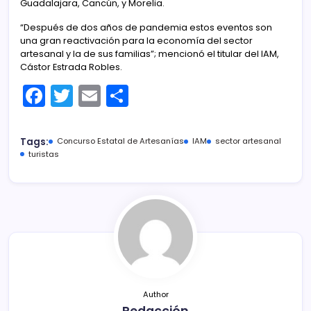
Guadalajara, Cancún, y Morelia.
“Después de dos años de pandemia estos eventos son
una gran reactivación para la economía del sector
artesanal y la de sus familias”; mencionó el titular del IAM,
Cástor Estrada Robles.
F
T
E
C
a
w
m
o
c
itt
ai
m
Tags:
Concurso Estatal de Artesanías
IAM
sector artesanal
e
er
l
p
turistas
b
ar
o
tir
o
k
Author