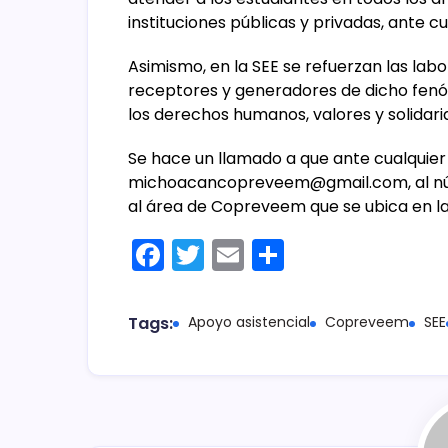
instituciones públicas y privadas, ante c
Asimismo, en la SEE se refuerzan las labo
receptores y generadores de dicho fenóm
los derechos humanos, valores y solidari
Se hace un llamado a que ante cualquier 
michoacancopreveem@gmail.com, al n
al área de Copreveem que se ubica en las
F
T
E
C
a
w
m
o
c
itt
ai
m
Tags:
Apoyo asistencial
Copreveem
SEE
e
er
l
p
b
ar
o
tir
o