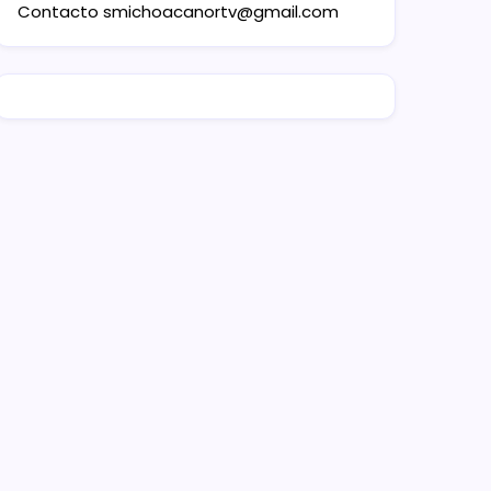
Contacto
smichoacanortv@gmail.com