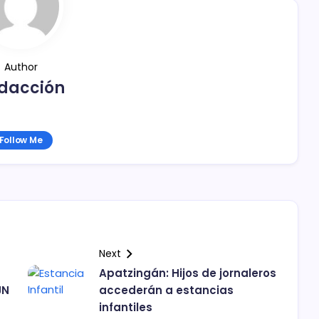
Author
dacción
Follow Me
Next
Apatzingán: Hijos de jornaleros
JN
accederán a estancias
infantiles