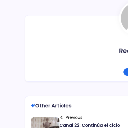
o
tir
o
k
Re
Other Articles
Previous
Canal 22: Continúa el ciclo