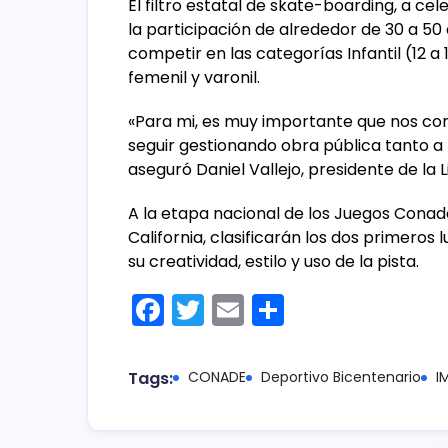
El filtro estatal de skate-boarding, a c
la participación de alrededor de 30 a 5
competir en las categorías Infantil (12 a 
femenil y varonil.
«Para mi, es muy importante que nos co
seguir gestionando obra pública tanto a n
aseguró Daniel Vallejo, presidente de la
A la etapa nacional de los Juegos Conad
California, clasificarán los dos primero
su creatividad, estilo y uso de la pista.
F
T
E
C
a
w
m
o
c
itt
ai
m
Tags:
CONADE
Deportivo Bicentenario
I
e
er
l
p
b
ar