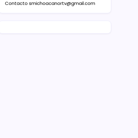
Contacto
smichoacanortv@gmail.com