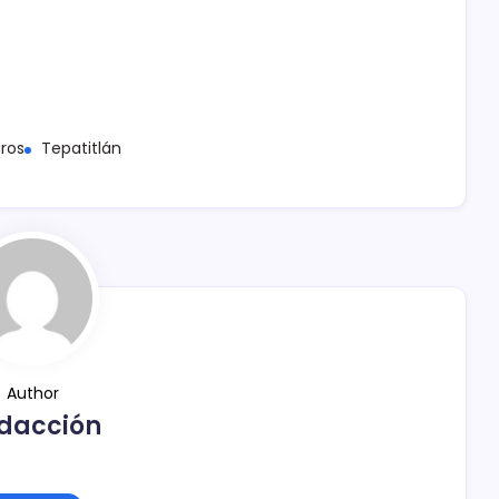
ros
Tepatitlán
Author
dacción