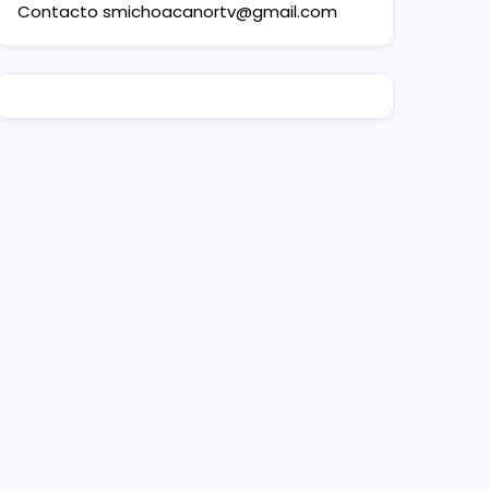
Contacto
smichoacanortv@gmail.com