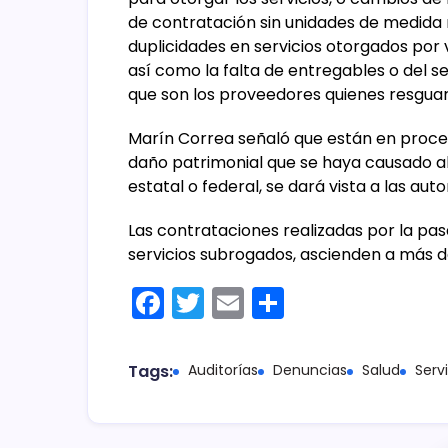
de contratación sin unidades de medida ni
duplicidades en servicios otorgados por v
así como la falta de entregables o del 
que son los proveedores quienes resguar
Marín Correa señaló que están en proce
daño patrimonial que se haya causado al
estatal o federal, se dará vista a las a
Las contrataciones realizadas por la p
servicios subrogados, ascienden a más de
F
T
E
C
a
w
m
o
c
itt
ai
m
Tags:
Auditorías
Denuncias
Salud
Serv
e
er
l
p
b
ar