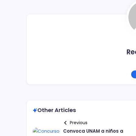
o
tir
o
k
Re
Other Articles
Previous
Convoca UNAM a niños a