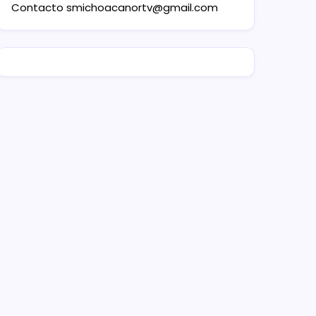
Contacto
smichoacanortv@gmail.com