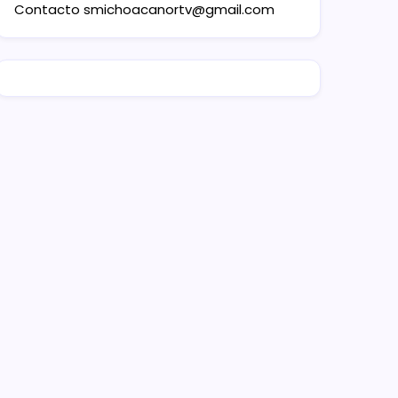
Contacto
smichoacanortv@gmail.com