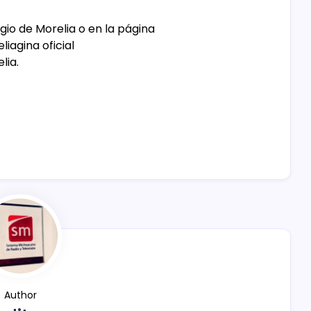
io de Morelia o en la página
agina oficial
lia.
Author