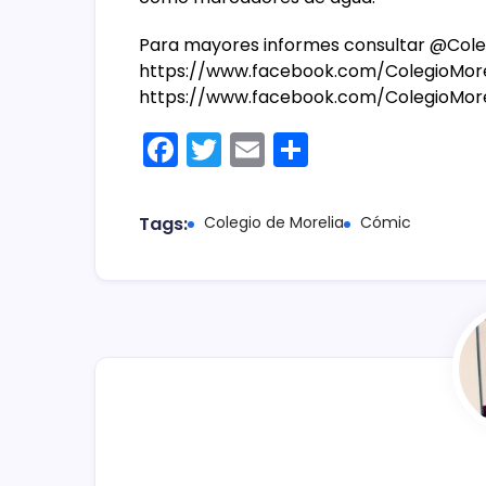
Para mayores informes consultar @Coleg
https://www.facebook.com/ColegioMoreli
https://www.facebook.com/ColegioMore
F
T
E
C
a
w
m
o
c
itt
ai
m
Tags:
Colegio de Morelia
Cómic
e
er
l
p
b
ar
o
tir
o
k