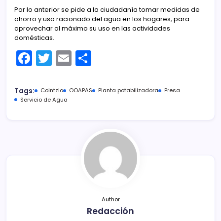
Por lo anterior se pide a la ciudadanía tomar medidas de
ahorro y uso racionado del agua en los hogares, para
aprovechar al máximo su uso en las actividades
domésticas.
F
T
E
C
a
w
m
o
c
itt
ai
m
Tags:
Cointzio
OOAPAS
Planta potabilizadora
Presa
e
er
l
p
Servicio de Agua
b
ar
o
tir
o
k
Author
Redacción