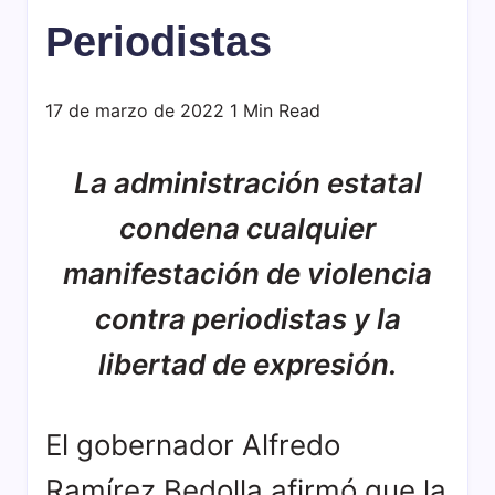
de
principal
Periodistas
Michoacán,
es
México.
transmitir
Creado
contenidos
17 de marzo de 2022
1 Min Read
en
educativos,
1984,
culturales,
su
científicos
La administración estatal
objetivo
y
condena cualquier
principal
de
es
interés
manifestación de violencia
transmitir
social,
contenidos
además
contra periodistas y la
educativos,
de
libertad de expresión.
culturales,
brindar
científicos
cobertura
y
a
El gobernador Alfredo
de
las
interés
noticias
Ramírez Bedolla afirmó que la