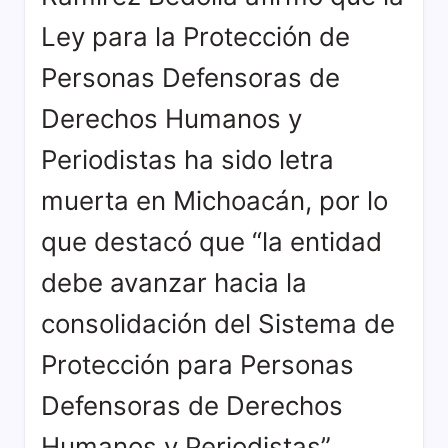
social,
locales
Ley para la Protección de
además
y
de
actividades
Personas Defensoras de
brindar
de
cobertura
la
Derechos Humanos y
a
región.
Periodistas ha sido letra
las
noticias
muerta en Michoacán, por lo
locales
y
que destacó que “la entidad
actividades
debe avanzar hacia la
de
la
consolidación del Sistema de
región.
Protección para Personas
Defensoras de Derechos
Humanos y Periodistas”.