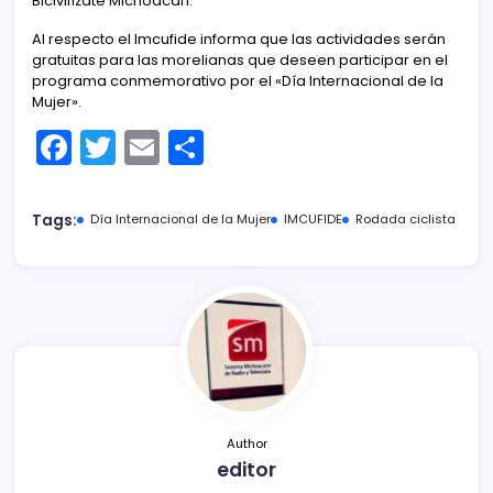
Bicivilízate MIchoacán.
Al respecto el Imcufide informa que las actividades serán
gratuitas para las morelianas que deseen participar en el
programa conmemorativo por el «Día Internacional de la
Mujer».
F
T
E
C
a
w
m
o
c
itt
ai
m
Tags:
Día Internacional de la Mujer
IMCUFIDE
Rodada ciclista
e
er
l
p
b
ar
o
tir
o
k
Author
editor