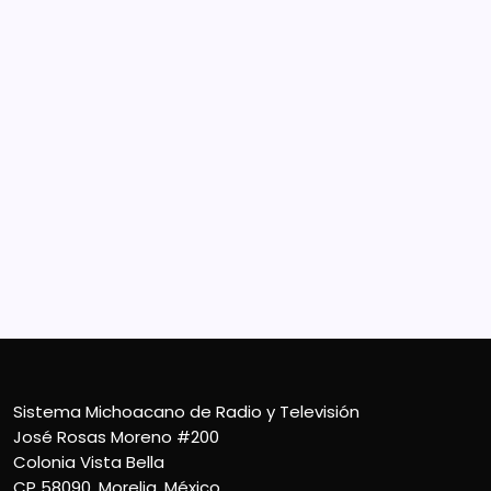
Sistema Michoacano de Radio y Televisión
José Rosas Moreno #200
Colonia Vista Bella
CP 58090, Morelia, México
Teléfono (01) 4431136900
Contacto
smichoacanortv@gmail.com
Sistema Michoacano de Radio y Televisión
José Rosas Moreno #200
Colonia Vista Bella
CP 58090, Morelia, México