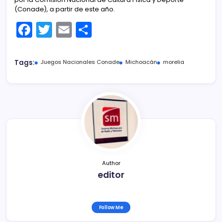
(Conade), a partir de este año.
F
T
E
C
a
w
m
o
c
itt
ai
m
Tags:
Juegos Nacionales Conade
Michoacán
morelia
e
er
l
p
b
ar
o
tir
o
k
Author
editor
Follow Me