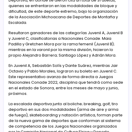
Deportiva, en donde se dieron cita un total de 31 atletas,
quienes se enfrentaron en las modalidades de bloque y
dificultad, de este deporte extremo, bajo la organización
de la Asociación Michoacana de Deportes de Montaña y
Escalada.
Resultaron ganadores de las categorías Juvenil A, Juvenil B
y Juvenil C, clasificatorias a Nacionales Conade. Maia
Padilla y Gretchen Mora por la rama femenil (Juvenil B);
mientras en la varonil por la misma división, hicieron lo
propio Alejandro Barrera; Santiago López y Adrián Mora.
En Juvenil A, Sebastián Solís y Dante Suárez, mientras Jair
Octavio y Pablo Morales, lograron su boleto en Juvenil C.
Este representativo avanza de forma directa a Juegos
Nacionales Conade 2022, disciplina que tendrá como sede
en el estado de Sonora, entre los meses de mayo y junio,
próximos.
La escalada deportiva junto al boliche; breaking, golf, tiro
deportivo en sus dos modalidades (arma de aire y arma
de fuego), skateboarding y natación artística, forman parte
de la nueva gama de deportes que conforman al sistema
de competencia de los Juegos Nacionales organizados
por la Comisión Nacional de Cultura Física y Deporte