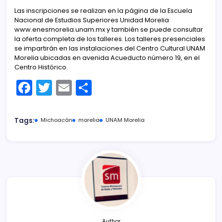
Las inscripciones se realizan en la página de la Escuela
Nacional de Estudios Superiores Unidad Morelia
www.enesmorelia.unam.mx y también se puede consultar
la oferta completa de los talleres. Los talleres presenciales
se impartirán en las instalaciones del Centro Cultural UNAM
Morelia ubicadas en avenida Acueducto número 19, en el
Centro Histórico.
F
T
E
C
a
w
m
o
c
itt
ai
m
Tags:
Michoacán
morelia
UNAM Morelia
e
er
l
p
b
ar
o
tir
o
k
Author