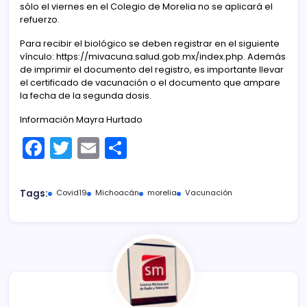
sólo el viernes en el Colegio de Morelia no se aplicará el
refuerzo.
Para recibir el biológico se deben registrar en el siguiente
vínculo: https://mivacuna.salud.gob.mx/index.php. Además
de imprimir el documento del registro, es importante llevar
el certificado de vacunación o el documento que ampare
la fecha de la segunda dosis.
Información Mayra Hurtado
F
T
E
C
a
w
m
o
c
itt
ai
m
Tags:
Covid19
Michoacán
morelia
Vacunación
e
er
l
p
b
ar
o
tir
o
k