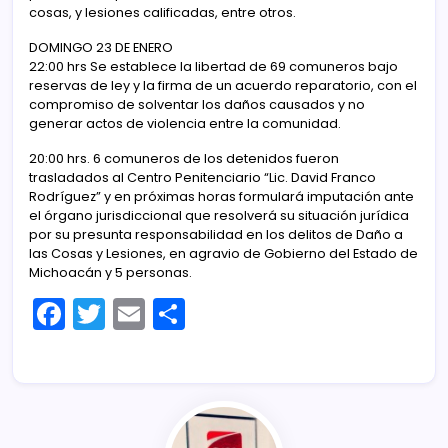
cosas, y lesiones calificadas, entre otros.
DOMINGO 23 DE ENERO
22:00 hrs Se establece la libertad de 69 comuneros bajo
reservas de ley y la firma de un acuerdo reparatorio, con el
compromiso de solventar los daños causados y no
generar actos de violencia entre la comunidad.
20:00 hrs. 6 comuneros de los detenidos fueron
trasladados al Centro Penitenciario “Lic. David Franco
Rodríguez” y en próximas horas formulará imputación ante
el órgano jurisdiccional que resolverá su situación jurídica
por su presunta responsabilidad en los delitos de Daño a
las Cosas y Lesiones, en agravio de Gobierno del Estado de
Michoacán y 5 personas.
F
T
E
C
a
w
m
o
c
itt
ai
m
e
er
l
p
b
ar