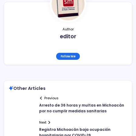
o
tir
o
k
Author
editor
Follow Me
Other Articles
Previous
Arresto de 36 horas y multas en Michoacán
por no cumplir medidas sanitarias
Next
Registra Michoacán baja ocupación
hospitalaria por COVID-19