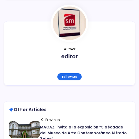
b
ar
o
tir
o
k
Author
editor
Follow Me
Other Articles
Previous
MACAZ, invita a la exposición “5 décadas
del Museo de Arte Contemporáneo Alfredo
Zalce”