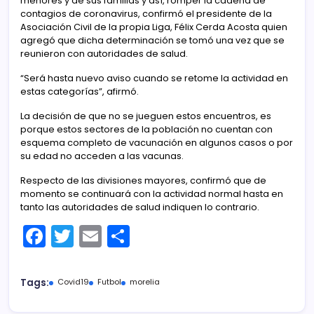
menores y de sus familias y así, romper la cadena de
contagios de coronavirus, confirmó el presidente de la
Asociación Civil de la propia Liga, Félix Cerda Acosta quien
agregó que dicha determinación se tomó una vez que se
reunieron con autoridades de salud.
“Será hasta nuevo aviso cuando se retome la actividad en
estas categorías”, afirmó.
La decisión de que no se jueguen estos encuentros, es
porque estos sectores de la población no cuentan con
esquema completo de vacunación en algunos casos o por
su edad no acceden a las vacunas.
Respecto de las divisiones mayores, confirmó que de
momento se continuará con la actividad normal hasta en
tanto las autoridades de salud indiquen lo contrario.
F
T
E
C
a
w
m
o
c
itt
ai
m
Tags:
Covid19
Futbol
morelia
e
er
l
p