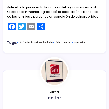
Ante ello, la presidenta honoraria del organismo estatal,
Grisel Tello Pimentel, agradeció la aportación a beneficio
de las familias y personas en condición de vulnerabilidad.
F
T
E
C
a
w
m
o
c
itt
ai
m
Tags:
Alfredo Ramírez Bedolla
Michoacán
morelia
e
er
l
p
b
ar
o
tir
o
k
Author
editor