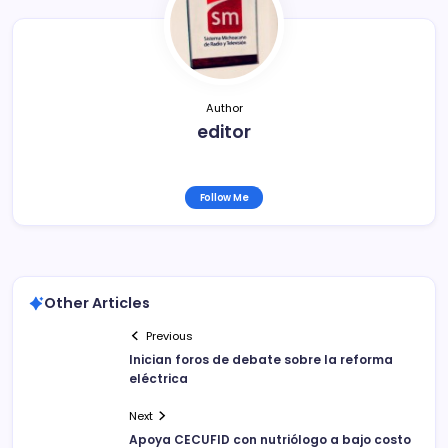
o
k
Author
editor
Follow Me
Other Articles
Previous
Inician foros de debate sobre la reforma
eléctrica
Next
Apoya CECUFID con nutriólogo a bajo costo