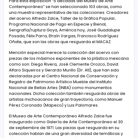
Para esta exposición “5 décadas del Museo de Arte
Contemporáneo” se han seleccionado 103 obras, como
una muestra representativa de las colecciones: Creadores
del acervo Alfredo Zalce, Taller de la Gráfica Popular,
Programa Nacional de Pago en Especie y Bienal,
Serigrafía/ruptura Goya, América hoy, José Guadalupe
Posada, Félix Parra, Efraín Vargas, Francisco Rodríguez
Oñate, que son las obras que resguarda el MACAZ.
Mención especial merece la colección del acervo con
piezas de los máximos exponentes de la plástica mexicana
como son: Diego Rivera, José Clemente Orozco, David
Alfaro Siqueiros y Gerardo Murillo (Dr. Atl), que han sido
declaradas por el Centro Nacional de Conservación y
Registro de Patrimonio Artístico Mueble del Instituto
Nacional de Bellas Artes (INBA) como monumentos
nacionales. Dicha colección también resguarda obras de
artistas michoacanos de gran trayectoria, como Manuel
Pérez Coronado (Mapeco) y Luis Palomares.
El Museo de Arte Contemporáneo Alfredo Zalce fue
inaugurado como Galería de Arte Contemporáneo el 30
de septiembre de 1971. Las piezas que resguarda en su
colección hablan de una gran diversidad de temáticas y