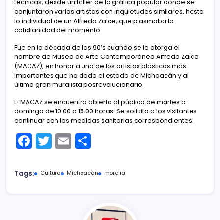
técnicas, desde un taller de la gráfica popular donde se
conjuntaron varios artistas con inquietudes similares, hasta
lo individual de un Alfredo Zalce, que plasmaba la
cotidianidad del momento.
Fue en la década de los 90’s cuando se le otorga el
nombre de Museo de Arte Contemporáneo Alfredo Zalce
(MACAZ), en honor a uno de los artistas plásticos más
importantes que ha dado el estado de Michoacán y al
último gran muralista posrevolucionario.
El MACAZ se encuentra abierto al público de martes a
domingo de 10:00 a 15:00 horas. Se solicita a los visitantes
continuar con las medidas sanitarias correspondientes.
F
T
E
C
a
w
m
o
c
itt
ai
m
Tags:
Cultura
Michoacán
morelia
e
er
l
p
b
ar
o
tir