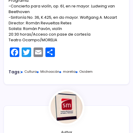
Programa:
-Concierto para violín, op. 61, en re mayor. Ludwing van
Beethoven
-Sinfonía No. 36, K.425, en do mayor. Wolfgang A. Mozart
Director: Román Revueltas Retes
Solista: Román Pavón, violín
20:30 horas/Acceso con pase de cortesía
Teatro Ocampo/MORELIA
F
T
E
C
a
w
m
o
c
itt
ai
m
Tags:
Cultura
Michoacán
morelia
Osidem
e
er
l
p
b
ar
o
tir
o
k
Author