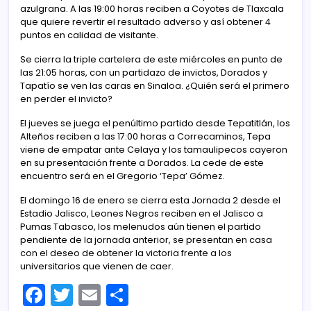
azulgrana. A las 19:00 horas reciben a Coyotes de Tlaxcala
que quiere revertir el resultado adverso y así obtener 4
puntos en calidad de visitante.
Se cierra la triple cartelera de este miércoles en punto de
las 21:05 horas, con un partidazo de invictos, Dorados y
Tapatío se ven las caras en Sinaloa. ¿Quién será el primero
en perder el invicto?
El jueves se juega el penúltimo partido desde Tepatitlán, los
Alteños reciben a las 17:00 horas a Correcaminos, Tepa
viene de empatar ante Celaya y los tamaulipecos cayeron
en su presentación frente a Dorados. La cede de este
encuentro será en el Gregorio ‘Tepa’ Gómez.
El domingo 16 de enero se cierra esta Jornada 2 desde el
Estadio Jalisco, Leones Negros reciben en el Jalisco a
Pumas Tabasco, los melenudos aún tienen el partido
pendiente de la jornada anterior, se presentan en casa
con el deseo de obtener la victoria frente a los
universitarios que vienen de caer.
F
T
E
C