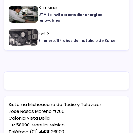
Previous
UTM te invita a estudiar energías
renovables
Next
En enero, 114 años del natalicio de Zalce
Sistema Michoacano de Radio y Televisión
José Rosas Moreno #200
Colonia Vista Bella
CP 58090, Morelia, México
Teléfono (01) 4431136900