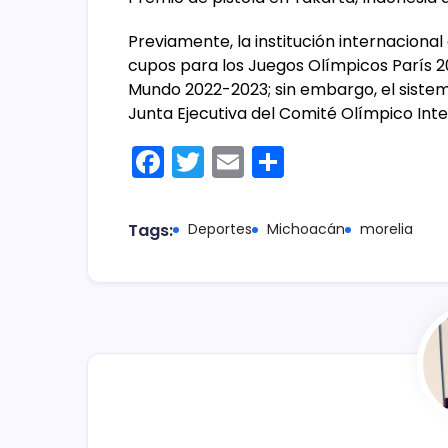
Previamente, la institución internacional 
cupos para los Juegos Olímpicos París 
Mundo 2022-2023; sin embargo, el sistema
Junta Ejecutiva del Comité Olímpico Int
F
T
E
C
a
w
m
o
c
itt
ai
m
Tags:
Deportes
Michoacán
morelia
e
er
l
p
b
ar
o
tir
o
k