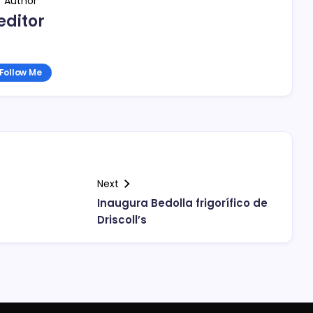
Author
editor
Follow Me
Next
Inaugura Bedolla frigorífico de
Driscoll’s