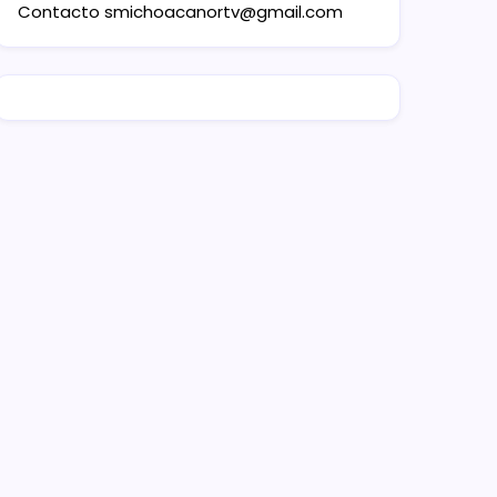
Contacto
smichoacanortv@gmail.com