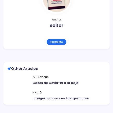
k
Author
editor
Follow Me
Other Articles
Previous
Casos de Covid-19 a la baja
Next
Inauguran obras en Erongarícuaro