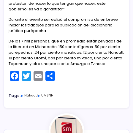
protestar, de hacer lo que tengan que hacer, este
gobierno les va a garantizar”.
Durante el evento se realizó el compromiso de en breve
iniciar los trabajos para la publicación del diccionario
jurídico purépecha.
De las 7 mil personas, que en promedio están privadas de
la libertad en Michoacán, 150 son indígenas. 50 por ciento
purépechas, 24 por ciento mazahuas, 12 por ciento Náhuatl,
10 por ciento Otomí, dos por ciento mixteco, uno por ciento
Tepehuan y otro uno por ciento Amuzgo o Tzincue.
F
T
E
C
a
w
m
o
c
itt
ai
m
Tags:
Náhuatl
UMSNH
e
er
l
p
b
ar
o
tir
o